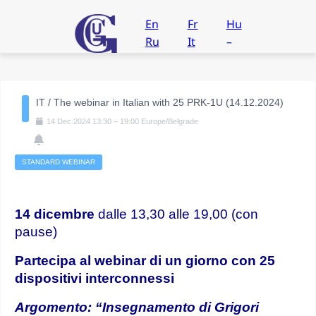
En
Fr
Hu
Ru
It
–
IT / The webinar in Italian with 25 PRK-1U (14.12.2024)
14
Dec
2024
13:30
–
19:00
Europe/Belgrade
STANDARD WEBINAR
14 dicembre
dalle 13,30 alle 19,00 (con
pause)
Partecipa al webinar di un giorno
con 25
dispositivi interconnessi
Argomento: “Insegnamento di Grigori